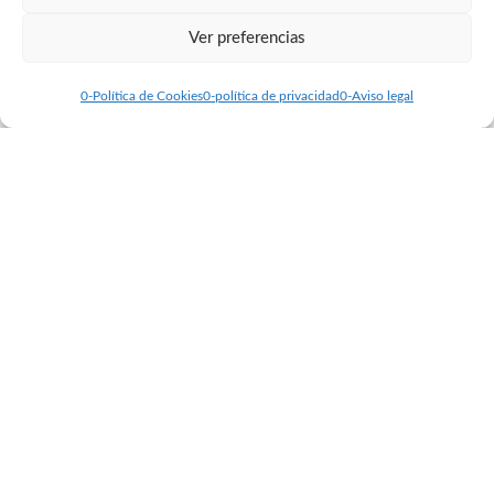
Ver preferencias
0-Política de Cookies
0-política de privacidad
0-Aviso legal
Un año más, estamos encantados de
poder celebrar una nueva edición del
esperado Trofeo Escolar. Tendrá lugar el
sábado 10 de febrero en el pabellón
cubierto del Colegio Mirabal, en Boadilla
del Monte. Este gran evento cuenta con