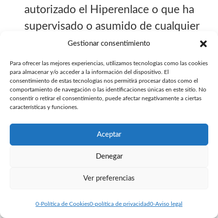
autorizado el Hiperenlace o que ha
supervisado o asumido de cualquier
forma los Contenidos ofrecidos o
Gestionar consentimiento
puestos a disposición de la página
Para ofrecer las mejores experiencias, utilizamos tecnologías como las cookies
para almacenar y/o acceder a la información del dispositivo. El
Web en la que se establece el
consentimiento de estas tecnologías nos permitirá procesar datos como el
comportamiento de navegación o las identificaciones únicas en este sitio. No
Hiperenlace.
consentir o retirar el consentimiento, puede afectar negativamente a ciertas
características y funciones.
La página Web en la que se establezca
Aceptar
el Hiperenlace solo podrá contener lo
Denegar
estrictamente necesario para
Ver preferencias
identificar el destino del Hiperenlace.
0-Política de Cookies
0-política de privacidad
0-Aviso legal