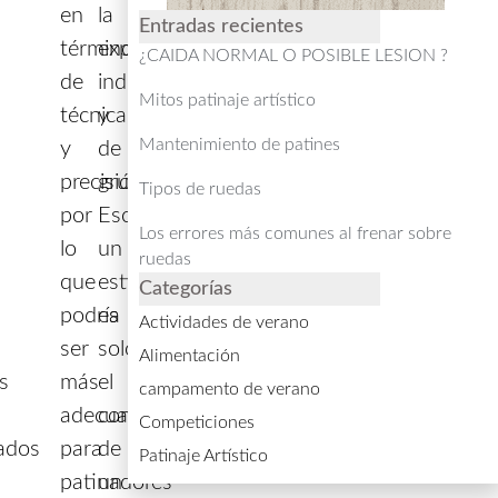
en
la
Entradas recientes
términos
expresión
¿CAIDA NORMAL O POSIBLE LESION ?
de
individual
Mitos patinaje artístico
técnica
y
Mantenimiento de patines
y
de
precisión,
grupo.
Tipos de ruedas
por
Escoger
Los errores más comunes al frenar sobre
lo
un
ruedas
que
estilo
Categorías
podría
es
Actividades de verano
s
ser
solo
Alimentación
s
más
el
campamento de verano
adecuado
comienzo
Competiciones
ados
para
de
Patinaje Artístico
patinadores
un