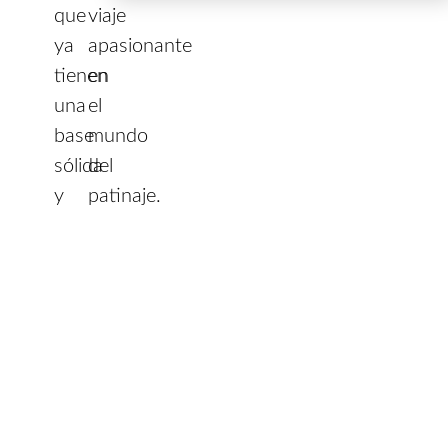
que
viaje
ya
apasionante
tienen
en
una
el
base
mundo
sólida
del
y
patinaje.