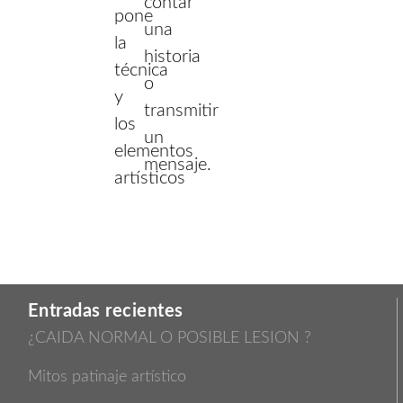
contar
pone
una
la
historia
técnica
o
y
transmitir
los
un
elementos
mensaje.
artísticos
Entradas recientes
¿CAIDA NORMAL O POSIBLE LESION ?
Mitos patinaje artístico