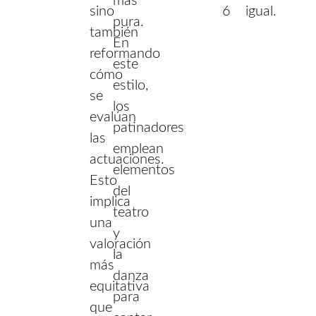
más
sino
6
igual.
pura.
también
En
reformando
este
cómo
estilo,
se
los
evalúan
patinadores
las
emplean
actuaciones.
elementos
Esto
del
implica
teatro
una
y
valoración
la
más
danza
equitativa
para
que