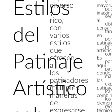
Estilos
y
diverso
mayorí
pu
y
imagin
ser
rico,
al
dis
con
del
pensar
ta
varios
en
po
estilos
patinaj
pri
que
artístic
co
Patinaje
ofrecen
Es
po
a
aquí
pat
los
donde
má
patinadores
los
Artístico
ex
múltiples
patina
Pa
maneras
combi
los
de
elemen
rec
expresarse.
técnic