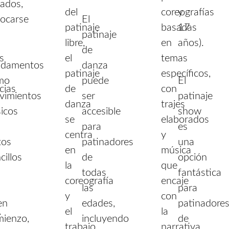
gados,
del
coreografías
y
focarse
El
patinaje
basadas
17
patinaje
libre,
en
años).
de
s
el
temas
ndamentos
danza
patinaje
específicos,
mo
puede
El
cias
de
con
vimientos
ser
patinaje
danza
trajes
icos
accesible
show
se
elaborados
para
es
centra
y
tos
patinadores
una
en
música
cillos
de
opción
la
que
todas
fantástica
coreografía
encaje
las
para
y
con
en
edades,
patinadore
.
el
la
mienzo,
incluyendo
de
trabajo
narrativa