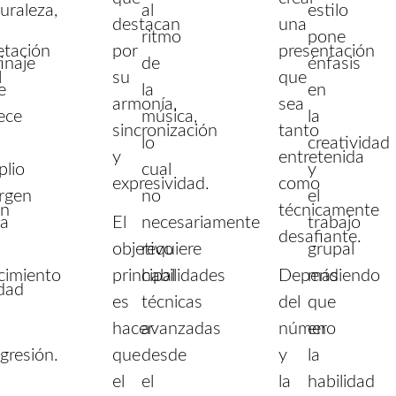
uraleza,
al
estilo
destacan
una
ritmo
pone
etación
por
presentación
inaje
de
énfasis
l
su
que
re
la
en
armonía,
sea
ece
música,
la
sincronización
tanto
lo
creatividad
y
entretenida
plio
cual
y
expresividad.
como
rgen
no
el
ón
técnicamente
ra
El
necesariamente
trabajo
desafiante.
objetivo
requiere
grupal
cimiento
principal
habilidades
Dependiendo
más
idad
es
técnicas
del
que
hacer
avanzadas
número
en
gresión.
que
desde
y
la
el
el
la
habilidad