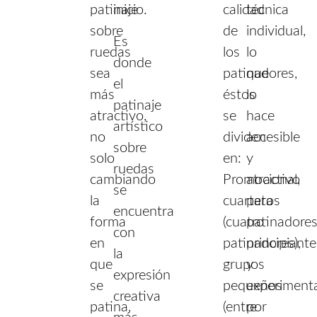
patinaje
inicio.
calidad
técnica
sobre
de
individual,
Es
ruedas
los
lo
donde
sea
patinadores,
que
el
más
éstos
lo
patinaje
atractivo,
se
hace
artístico
no
dividen
accesible
sobre
solo
en:
y
ruedas
cambiando
Promocional,
atractivo
se
la
cuartetos
para
encuentra
forma
(cuatro
patinadore
con
en
patinadores),
principiante
la
que
grupos
y
expresión
se
pequeños
experiment
creativa
patina,
(entre
por