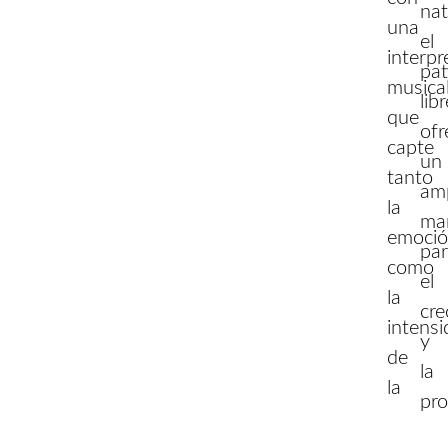
nat
una
el
interpr
pat
musica
lib
que
ofr
capte
un
tanto
am
la
ma
emoci
pa
como
el
la
cre
intens
y
de
la
la
pro