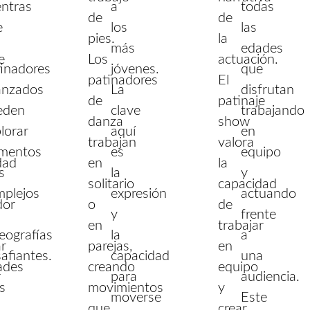
entras
a
todas
de
de
e
los
las
pies.
la
más
edades
e
Los
actuación.
inadores
jóvenes.
que
patinadores
El
anzados
La
disfrutan
de
patinaje
eden
clave
trabajando
danza
show
lorar
aquí
en
trabajan
valora
ementos
es
equipo
dad
en
la
s
la
y
solitario
capacidad
mplejos
expresión
actuando
dor
o
de
y
frente
en
trabajar
eografías
la
a
ar
parejas,
en
afiantes.
capacidad
una
ades
creando
equipo
r
para
audiencia.
s
movimientos
y
moverse
Este
que
crear