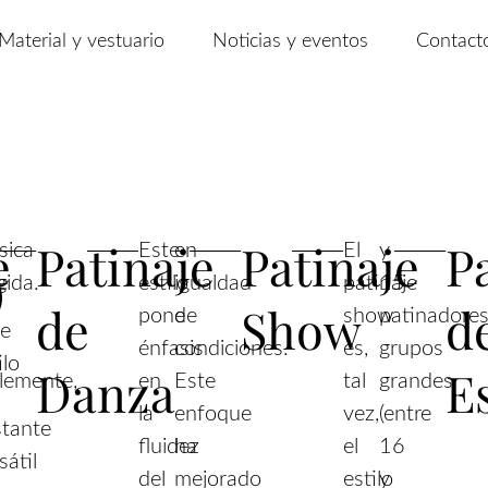
Material y vestuario
Noticias y eventos
Contact
e
Patinaje
Patinaje
P
Este
en
El
y
o
e
gida.
estilo
igualdad
patinaje
15
de
Show
d
pone
de
show
patinadores
te
énfasis
condiciones.
es,
grupos
ilo
Danza
E
lemente,
en
Este
tal
grandes
la
enfoque
vez,
(entre
stante
fluidez
ha
el
16
sátil
del
mejorado
estilo
y