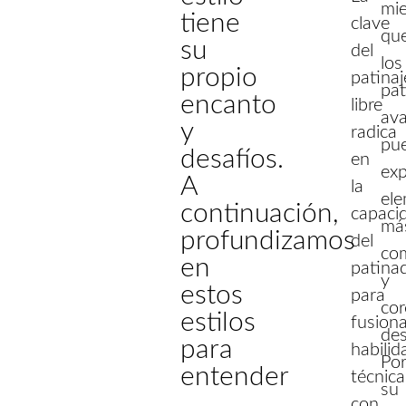
mi
tiene
clave
qu
su
del
los
propio
patinaj
pat
encanto
libre
av
y
radica
pu
desafíos.
en
exp
A
la
el
continuación,
capaci
má
profundizamos
del
co
en
patina
y
estos
para
cor
estilos
fusion
des
para
habilid
Po
entender
técnica
su
con