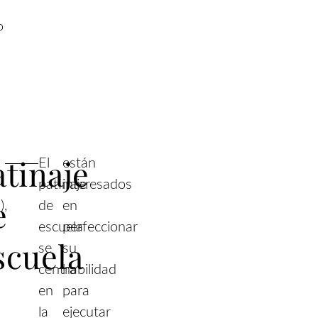
o
atinaje
El
están
patinaje
interesados
e
),
de
en
escuela
perfeccionar
scuela
se
su
centra
habilidad
en
para
la
ejecutar