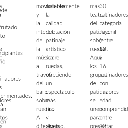
a
movimiento
notablemente
más
30
ede
a
y
la
teatral
patinadores
la
calidad
del
categoría
frutado
interpretación
del
patinaje
Juvenil
nto
de
patinaje
sobre
(entre
r
e
la
artístico
ruedas.
12
ncipiantes
o.
música
sobre
Aquí,
y
mo
a
ruedas,
los
16
r
través
ofreciendo
grupos
patinadore
inadores
del
un
de
con
s
baile
espectáculo
patinadores
una
perimentados.
dores
sobre
más
se
edad
ra
nan
ruedas.
rico
unen
comprendi
tos
A
y
para
entre
ién
os
diferencia
diverso.
presentar
12