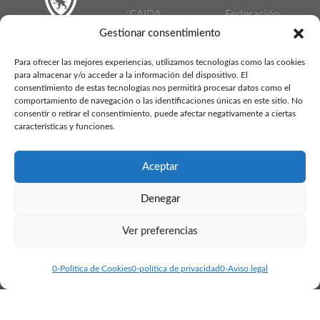
Federación
¿CAIDA
Gestionar consentimiento
madrileña de
NORMAL O
C/ Carretera
patinaje
POSIBLE
Para ofrecer las mejores experiencias, utilizamos tecnologías como las cookies
de Pozuelo,
para almacenar y/o acceder a la información del dispositivo. El
Descárgate
LESION ?
consentimiento de estas tecnologías nos permitirá procesar datos como el
41. 28220
nuestras
comportamiento de navegación o las identificaciones únicas en este sitio. No
Mitos patinaje
consentir o retirar el consentimiento, puede afectar negativamente a ciertas
Majadahonda
Circulares
características y funciones.
artístico
(Madrid)
Informativas
Mantenimiento
Circular
Aceptar
T: 650 85 40
de patines
redes sociales
59
Denegar
Cursos de
almudena@clubdepatinaje.es
Tipos de
patinaje
Ver preferencias
cristina@clubdepatinaje.es
ruedas
VERANO
Los errores
0-Política de Cookies
0-política de privacidad
0-Aviso legal
2016
más comunes
Información
al frenar sobre
web