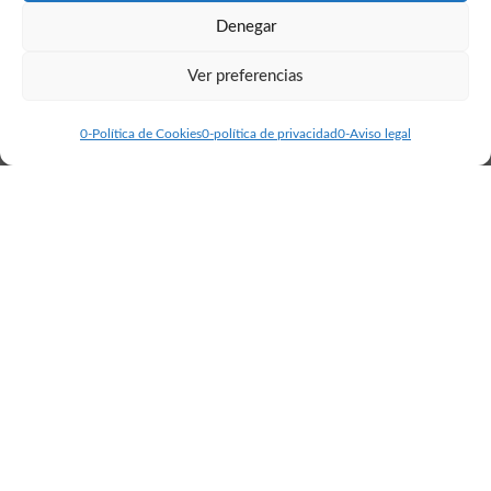
Denegar
Ver preferencias
0-Política de Cookies
0-política de privacidad
0-Aviso legal
Enlaces
Entradas
de interés
recientes
Federación
¿CAIDA
madrileña de
NORMAL O
C/ Carretera
patinaje
POSIBLE
de Pozuelo,
Descárgate
LESION ?
41. 28220
nuestras
Mitos patinaje
Majadahonda
Circulares
artístico
(Madrid)
Informativas
Mantenimiento
Circular
T: 650 85 40
de patines
redes sociales
59