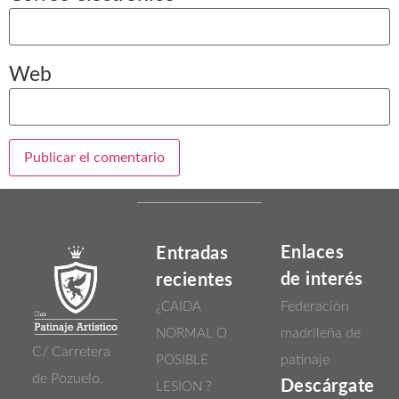
Web
Enlaces
Entradas
de interés
recientes
Federación
¿CAIDA
madrileña de
NORMAL O
C/ Carretera
patinaje
POSIBLE
de Pozuelo,
Descárgate
LESION ?