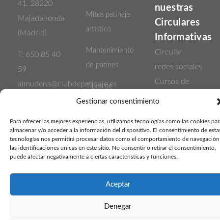
41. 28220
nuestras
Mitos patinaje
Majadahonda
Circulares
artístico
(Madrid)
Informativas
Mantenimiento
Circular
T: 650 85 40
de patines
redes sociales
59
Cursos de
almudena@clubdepatinaje.es
Tipos de
patinaje
cristina@clubdepatinaje.es
ruedas
Gestionar consentimiento
VERANO
Los errores
Para ofrecer las mejores experiencias, utilizamos tecnologías como las cookies par
2016
almacenar y/o acceder a la información del dispositivo. El consentimiento de esta
más comunes
Información
tecnologías nos permitirá procesar datos como el comportamiento de navegación
las identificaciones únicas en este sitio. No consentir o retirar el consentimiento,
al frenar sobre
web
puede afectar negativamente a ciertas características y funciones.
ruedas
Política de
Aceptar
privacidad
Quedarse en
Política de
blanco
Denegar
Cookies
patinando