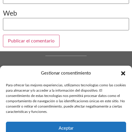
Web
Enlaces
Entradas
Gestionar consentimiento
de interés
recientes
Para ofrecer las mejores experiencias, utilizamos tecnologías como las cookies
Federación
¿CAIDA
para almacenar y/o acceder a la información del dispositivo. El
consentimiento de estas tecnologías nos permitirá procesar datos como el
madrileña de
NORMAL O
comportamiento de navegación o las identificaciones únicas en este sitio. No
C/ Carretera
consentir o retirar el consentimiento, puede afectar negativamente a ciertas
patinaje
POSIBLE
características y funciones.
de Pozuelo,
Descárgate
LESION ?
41. 28220
nuestras
Aceptar
Mitos patinaje
Majadahonda